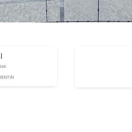
l
sse
UENTIN